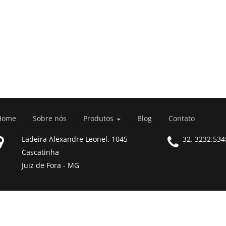
Home
Sobre nós
Produtos
Blog
Contato
Ladeira Alexandre Leonel, 1045
32. 3232.534
Cascatinha
Juiz de Fora - MG