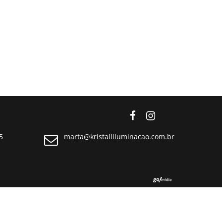
5
marta@kristalliluminacao.com.br