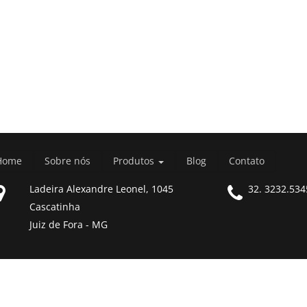
Home
Sobre nós
Produtos
Blog
Contato
Ladeira Alexandre Leonel, 1045
32. 3232.534
Cascatinha
Juiz de Fora - MG