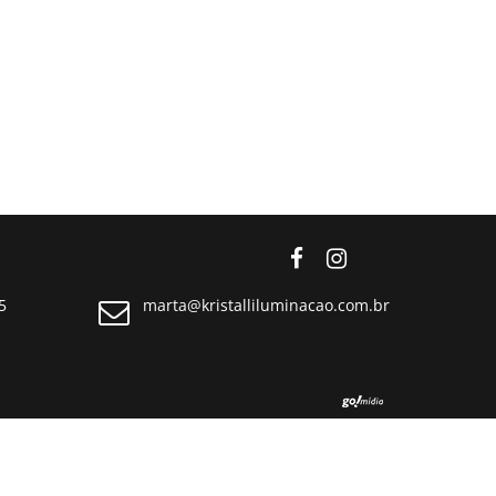
5
marta@kristalliluminacao.com.br