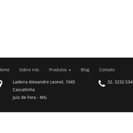
Home
Sobre nós
Produtos
Blog
Contato
Ladeira Alexandre Leonel, 1045
32. 3232.534
Cascatinha
Juiz de Fora - MG