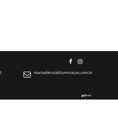
5
marta@kristalliluminacao.com.br