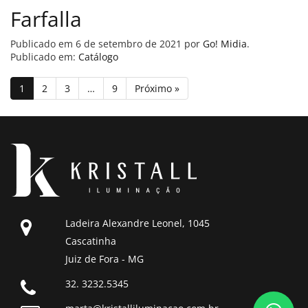
Farfalla
Publicado em
6 de setembro de 2021
por
Go! Midia
.
Publicado em:
Catálogo
1
2
3
…
9
Próximo »
Ladeira Alexandre Leonel, 1045
Cascatinha
Juiz de Fora - MG
32. 3232.5345