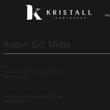
Ho
Autor:
Go! Midia
Nucleo Urbano
Publicado em
8 de abril de 2024
por
Go! Midia
.
Publicado em:
Slide
Tradição, Qualidade e Tecnolo
Publicado em
8 de abril de 2024
por
Go! Midia
.
Publicado em:
Slide