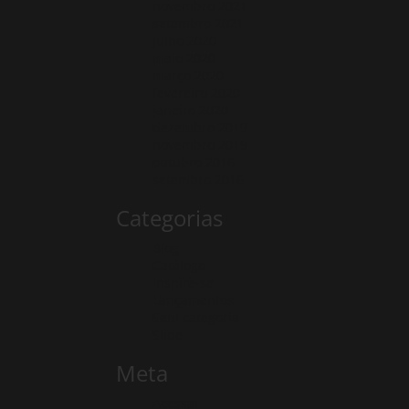
novembro 2021
setembro 2021
julho 2020
maio 2020
março 2020
fevereiro 2020
janeiro 2020
dezembro 2019
novembro 2019
outubro 2016
setembro 2016
Categorias
Blog
Catálogo
Inspire-se
Lançamentos
Sem categoria
Slide
Meta
Acessar