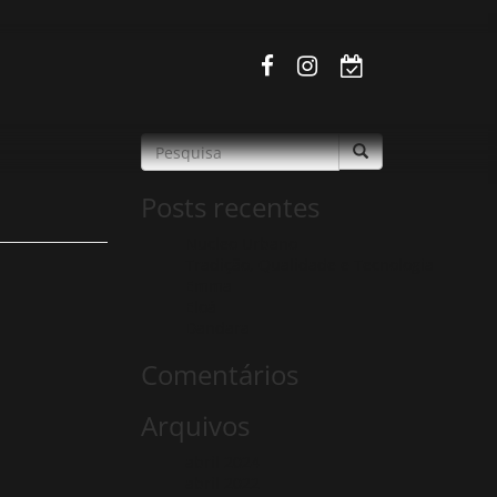
Posts recentes
Nucleo Urbano
Tradição, Qualidade e Tecnologia
Emma
Eloá
Dandara
Comentários
Arquivos
abril 2024
abril 2022